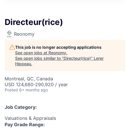
Directeur(rice)
Reonomy
This job is no longer accepting applications
See open jobs at
Reonomy
.
See open jobs similar to "
Directeur(rice)
"
Lerer
Hippeau
.
Montreal, QC, Canada
USD 124,680-290,920 / year
Posted
6+ months ago
Job Category:
Valuations & Appraisals
Pay Grade Range: